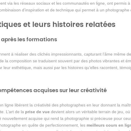
t via les réseaux sociaux et les communautés en ligne, ont permis à 
e combinaison d’inspiration et de technique qui permet à un photograph
ues et leurs histoires relatées
s après les formations
ennent à réaliser des clichés impressionnants, capturant l’âme même d
et de la composition se traduisent souvent par des photos vibrantes et
eur esthétique, mais aussi par les histoires qu’elles racontent, témo
mpétences acquises sur leur créativité
 ligne libèrent la créativité des photographes en leur donnant la maî
te. L’art de la
prise de vue
devient alors un véritable terrain de jeu, o
té nouvellement acquise qui rend la photographie si précieuse pour ceu
hotographe en quête de perfectionnement, les
meilleurs cours en lig