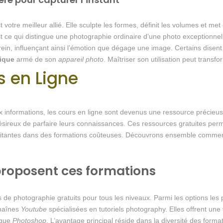
 votre meilleur allié. Elle sculpte les formes, définit les volumes et met
e, est ce qui distingue une photographie ordinaire d’une photo exceptionn
in, influençant ainsi l’émotion que dégage une image. Certains disent
ique
armé de son
appareil photo
. Maîtriser son utilisation peut trans
s en Ligne
é aux informations, les cours en ligne sont devenus une ressource précie
sireux de parfaire leurs connaissances. Ces ressources gratuites per
itantes dans des formations coûteuses. Découvrons ensemble comment
proposent ces formations
de photographie gratuits pour tous les niveaux. Parmi les options les 
haînes
Youtube
spécialisées en tutoriels photography. Elles offrent une
 que
Photoshop
. L’avantage principal réside dans la diversité des for