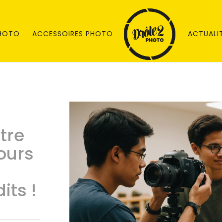
PHOTO
ACCESSOIRES PHOTO
ACTUALI
tre
ours
its !