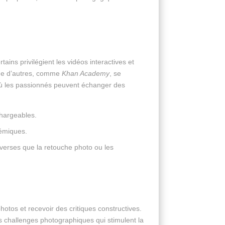
ains privilégient les vidéos interactives et
que d’autres, comme
Khan Academy
, se
 où les passionnés peuvent échanger des
hargeables.
démiques.
iverses que la retouche photo ou les
tos et recevoir des critiques constructives.
s challenges photographiques qui stimulent la