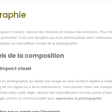
graphie
 capture l’instant, raconte des histoires et évoque des émotions. Pour
t primordial. C’est une discipline qui s’est démocratisée avec l’avèn
’essayer au merveilleux monde de la photographie.
ls de la composition
n impact visuel
 en photographie qui divise une image en neuf sections égales à l’aide
ng de ces lignes ou à leurs intersections, vous pouvez créer une composi
mais selon cette règle, attirent l’œil naturellement vers les points d’in
règle comme un incontournable pour
apprendre la photographie
.
ère pour capturer l’instant