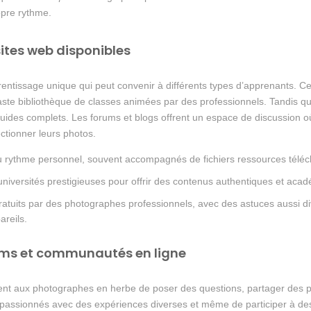
ropre rythme.
sites web disponibles
rentissage unique qui peut convenir à différents types d’apprenants. Cert
vaste bibliothèque de classes animées par des professionnels. Tandis 
s guides complets. Les forums et blogs offrent un espace de discussion
ctionner leurs photos.
 rythme personnel, souvent accompagnés de fichiers ressources téléc
niversités prestigieuses pour offrir des contenus authentiques et aca
gratuits par des photographes professionnels, avec des astuces aussi d
areils.
ums et communautés en ligne
nt aux photographes en herbe de poser des questions, partager des pho
 passionnés avec des expériences diverses et même de participer à de