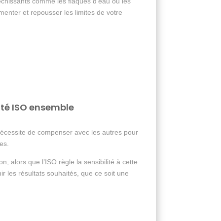
échissants comme les flaques d’eau ou les
menter et repousser les limites de votre
lité ISO ensemble
nécessite de compenser avec les autres pour
es.
n, alors que l’ISO règle la sensibilité à cette
les résultats souhaités, que ce soit une