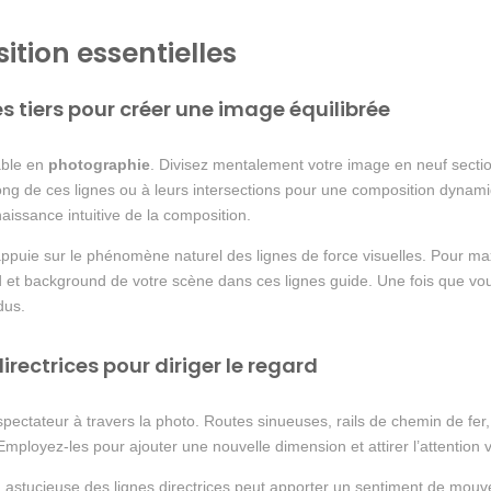
tion essentielles
des tiers pour créer une image équilibrée
able en
photographie
. Divisez mentalement votre image en neuf sectio
long de ces lignes ou à leurs intersections pour une composition dynami
aissance intuitive de la composition.
’appuie sur le phénomène naturel des lignes de force visuelles. Pour max
d et background de votre scène dans ces lignes guide. Une fois que vou
dus.
rectrices pour diriger le regard
pectateur à travers la photo. Routes sinueuses, rails de chemin de fe
 Employez-les pour ajouter une nouvelle dimension et attirer l’attention ve
ion astucieuse des lignes directrices peut apporter un sentiment de mouv