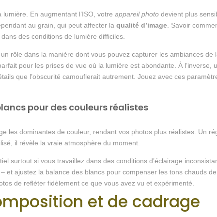
 la lumière. En augmentant l’ISO, votre
appareil photo
devient plus sensib
ependant au grain, qui peut affecter la
qualité d’image
. Savoir commen
ans des conditions de lumière difficiles.
nt un rôle dans la manière dont vous pouvez capturer les ambiances de
arfait pour les prises de vue où la lumière est abondante. À l’inverse, u
détails que l’obscurité camouflerait autrement. Jouez avec ces paramèt
blancs pour des couleurs réalistes
ge les dominantes de couleur, rendant vos photos plus réalistes. Un ré
lisé, il révèle la vraie atmosphère du moment.
l surtout si vous travaillez dans des conditions d’éclairage inconsistan
elle – et ajustez la balance des blancs pour compenser les tons chauds d
tos de refléter fidèlement ce que vous avez vu et expérimenté.
omposition et de cadrage