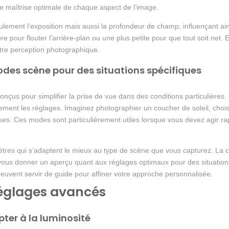
e maîtrise optimale de chaque aspect de l’image.
ulement l’exposition mais aussi la profondeur de champ, influençant ai
re pour flouter l’arrière-plan ou une plus petite pour que tout soit net
tre perception photographique.
odes scène pour des situations spécifiques
onçus pour simplifier la prise de vue dans des conditions particulière
iquement les réglages. Imaginez photographier un coucher de soleil, cho
ques. Ces modes sont particulièrement utiles lorsque vous devez agir
res qui s’adaptent le mieux au type de scène que vous capturez. La 
vous donner un aperçu quant aux réglages optimaux pour des situation
peuvent servir de guide pour affiner votre approche personnalisée.
réglages avancés
apter à la luminosité