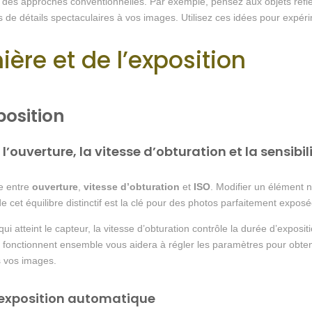
à des approches conventionnelles. Par exemple, pensez aux objets réfl
 de détails spectaculaires à vos images. Utilisez ces idées pour expéri
ière et de l’exposition
osition
ouverture, la vitesse d’obturation et la sensibi
re entre
ouverture
,
vitesse d’obturation
et
ISO
. Modifier un élément 
e cet équilibre distinctif est la clé pour des photos parfaitement exposé
i atteint le capteur, la vitesse d’obturation contrôle la durée d’expositio
nctionnent ensemble vous aidera à régler les paramètres pour obtenir 
ns vos images.
 exposition automatique