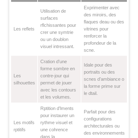
Exprimenter avec
Utilisation de
des miroirs, des
surfaces
flaques deau ou des
rflchissantes pour
Les reflets
vitrines pour
crer une symtrie
renforcer la
ou un doublon
profondeur de la
visuel intressant.
scne.
Cration d’une
Idale pour des
forme sombre en
portraits ou des
Les
contre-jour qui
scnes d’ambiance o
silhouettes
permet de jouer
la forme prime sur
avec les contours
le dtail.
et les volumes.
Rptition d’lments
Parfait pour des
pour instaurer un
configurations
Les motifs
rythme visuel et
architecturales ou
rptitifs
une cohrence
des environnements
dans la