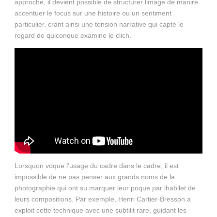
approche, il devient possible de structurer limage de manire
accentuer le focus sur une histoire ou un sentiment
particulier, crant ainsi une tension narrative qui capte le
regard de quiconque examine le clich.
Lorsquon voque l’usage du cadre dans le cadre, il est
impossible de ne pas penser aux grands noms de la
photographie qui ont su marquer leur poque par lhabilet de
leurs compositions. Par exemple, Henri Cartier-Bresson a
exploit cette technique avec une subtilit rare, guidant les