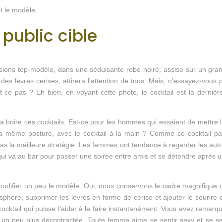
st le modèle.
public cible
ons top-modèle, dans une séduisante robe noire, assise sur un gran
des lèvres cerises, attirera l’attention de tous. Mais, n’essayez-vous pa
-ce pas ? Eh bien, en voyant cette photo, le cocktail est la dernièr
 va boire ces cocktails. Est-ce pour les hommes qui essaient de mettre
a même posture, avec le cocktail à la main ? Comme ce cocktail part
 pas la meilleure stratégie. Les femmes ont tendance à regarder les autre
i va au bar pour passer une soirée entre amis et se détendre après une
modifier un peu le modèle. Oui, nous conservons le cadre magnifique du 
phère, supprimer les lèvres en forme de cerise et ajouter le sourire 
 cocktail qui puisse l’aider à le faire instantanément. Vous avez remar
s un peu plus décontractée. Toute femme aime se sentir sexy et se se