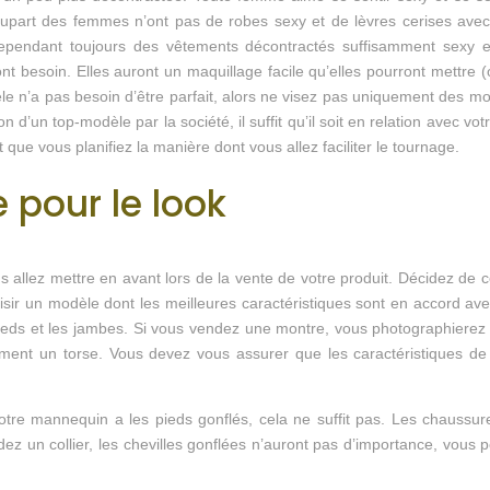
upart des femmes n’ont pas de robes sexy et de lèvres cerises avec 
cependant toujours des vêtements décontractés suffisamment sexy et 
 ont besoin. Elles auront un maquillage facile qu’elles pourront mettre 
èle n’a pas besoin d’être parfait, alors ne visez pas uniquement des mo
on d’un top-modèle par la société, il suffit qu’il soit en relation avec v
que vous planifiez la manière dont vous allez faciliter le tournage.
 pour le look
s allez mettre en avant lors de la vente de votre produit. Décidez de
oisir un modèle dont les meilleures caractéristiques sont en accord av
eds et les jambes. Si vous vendez une montre, vous photographierez 
ment un torse. Vous devez vous assurer que les caractéristiques d
re mannequin a les pieds gonflés, cela ne suffit pas. Les chaussur
dez un collier, les chevilles gonflées n’auront pas d’importance, vous