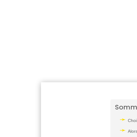
Somm
Choi
Alor